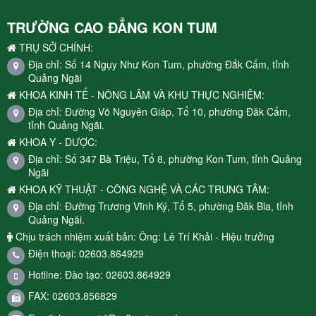
TRƯỜNG CAO ĐẲNG KON TUM
TRỤ SỞ CHÍNH:
Địa chỉ: Số 14 Ngụy Như Kon Tum, phường Đắk Cấm, tỉnh
Quảng Ngãi
KHOA KINH TẾ - NÔNG LÂM VÀ KHU THỰC NGHIỆM:
Địa chỉ: Đường Võ Nguyên Giáp, Tổ 10, phường Đăk Cấm,
tỉnh Quảng Ngãi.
KHOA Y - DƯỢC:
Địa chỉ: Số 347 Bà Triệu, Tổ 8, phường Kon Tum, tỉnh Quảng
Ngãi
KHOA KỸ THUẬT - CÔNG NGHỆ VÀ CÁC TRUNG TÂM:
Địa chỉ: Đường Trương Vĩnh Ký, Tổ 5, phường Đăk Bla, tỉnh
Quảng Ngãi.
Chịu trách nhiệm xuất bản: Ông: Lê Trí Khải - Hiệu trưởng
Điện thoại: 02603.864929
Hotline: Đào tạo: 02603.864929
FAX: 02603.856829