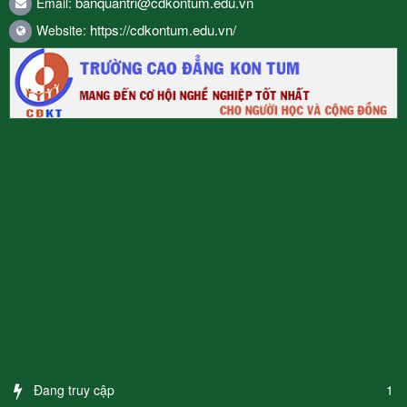
banquantri@cdkontum.edu.vn
Email:
https://cdkontum.edu.vn/
Website:
Đang truy cập
1