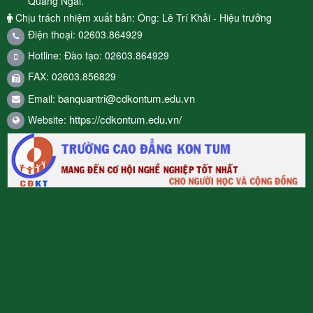
Quảng Ngãi.
Chịu trách nhiệm xuất bản: Ông: Lê Trí Khải - Hiệu trưởng
Điện thoại: 02603.864929
Hotline: Đào tạo: 02603.864929
FAX: 02603.856829
banquantri@cdkontum.edu.vn
Email:
https://cdkontum.edu.vn/
Website: