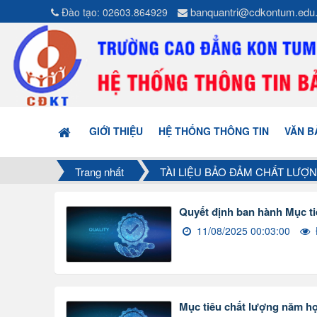
banquantri@cdkontum.edu
Đào tạo: 02603.864929
GIỚI THIỆU
HỆ THỐNG THÔNG TIN
VĂN B
Trang nhất
TÀI LIỆU BẢO ĐẢM CHẤT LƯỢ
Quyết định ban hành Mục t
11/08/2025 00:03:00
Mục tiêu chất lượng năm h