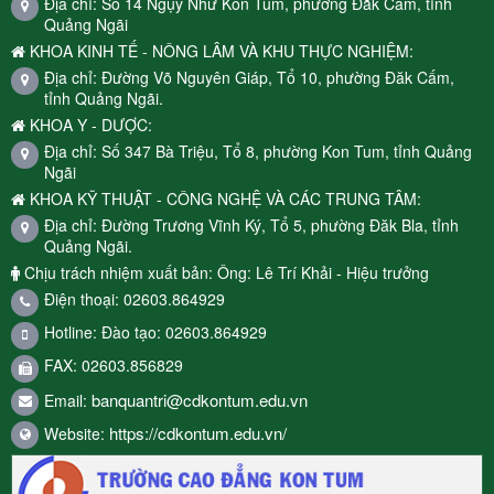
Địa chỉ: Số 14 Ngụy Như Kon Tum, phường Đắk Cấm, tỉnh
Quảng Ngãi
KHOA KINH TẾ - NÔNG LÂM VÀ KHU THỰC NGHIỆM:
Địa chỉ: Đường Võ Nguyên Giáp, Tổ 10, phường Đăk Cấm,
tỉnh Quảng Ngãi.
KHOA Y - DƯỢC:
Địa chỉ: Số 347 Bà Triệu, Tổ 8, phường Kon Tum, tỉnh Quảng
Ngãi
KHOA KỸ THUẬT - CÔNG NGHỆ VÀ CÁC TRUNG TÂM:
Địa chỉ: Đường Trương Vĩnh Ký, Tổ 5, phường Đăk Bla, tỉnh
Quảng Ngãi.
Chịu trách nhiệm xuất bản: Ông: Lê Trí Khải - Hiệu trưởng
Điện thoại: 02603.864929
Hotline: Đào tạo: 02603.864929
FAX: 02603.856829
banquantri@cdkontum.edu.vn
Email:
https://cdkontum.edu.vn/
Website: