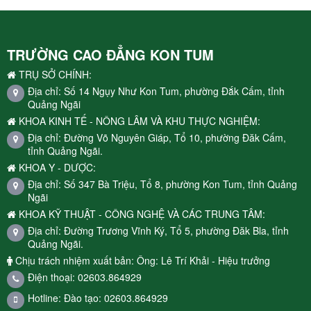
TRƯỜNG CAO ĐẲNG KON TUM
TRỤ SỞ CHÍNH:
Địa chỉ: Số 14 Ngụy Như Kon Tum, phường Đắk Cấm, tỉnh
Quảng Ngãi
KHOA KINH TẾ - NÔNG LÂM VÀ KHU THỰC NGHIỆM:
Địa chỉ: Đường Võ Nguyên Giáp, Tổ 10, phường Đăk Cấm,
tỉnh Quảng Ngãi.
KHOA Y - DƯỢC:
Địa chỉ: Số 347 Bà Triệu, Tổ 8, phường Kon Tum, tỉnh Quảng
Ngãi
KHOA KỸ THUẬT - CÔNG NGHỆ VÀ CÁC TRUNG TÂM:
Địa chỉ: Đường Trương Vĩnh Ký, Tổ 5, phường Đăk Bla, tỉnh
Quảng Ngãi.
Chịu trách nhiệm xuất bản: Ông: Lê Trí Khải - Hiệu trưởng
Điện thoại: 02603.864929
Hotline: Đào tạo: 02603.864929