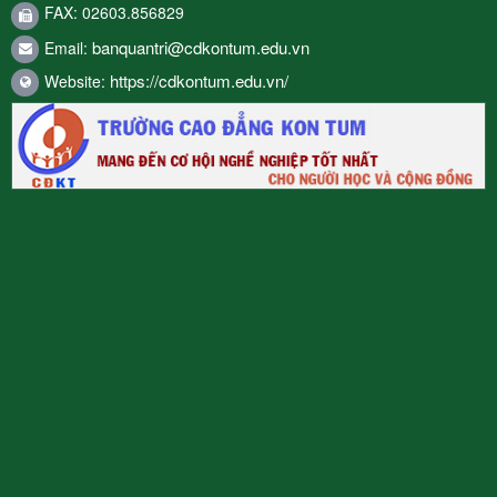
FAX: 02603.856829
banquantri@cdkontum.edu.vn
Email:
https://cdkontum.edu.vn/
Website: