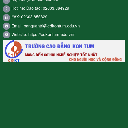
Hotline: Đào tạo: 02603.864929
FAX: 02603.856829
banquantri@cdkontum.edu.vn
Email:
https://cdkontum.edu.vn/
Website: