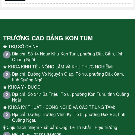
TRƯỜNG CAO ĐẲNG KON TUM
TRỤ SỞ CHÍNH:
Địa chỉ: Số 14 Ngụy Như Kon Tum, phường Đắk Cấm, tỉnh
Quảng Ngãi
KHOA KINH TẾ - NÔNG LÂM VÀ KHU THỰC NGHIỆM:
Địa chỉ: Đường Võ Nguyên Giáp, Tổ 10, phường Đăk Cấm,
tỉnh Quảng Ngãi.
KHOA Y - DƯỢC:
Địa chỉ: Số 347 Bà Triệu, Tổ 8, phường Kon Tum, tỉnh Quảng
Ngãi
KHOA KỸ THUẬT - CÔNG NGHỆ VÀ CÁC TRUNG TÂM:
Địa chỉ: Đường Trương Vĩnh Ký, Tổ 5, phường Đăk Bla, tỉnh
Quảng Ngãi.
Chịu trách nhiệm xuất bản: Ông: Lê Trí Khải - Hiệu trưởng
Điện thoại: 02603.864929