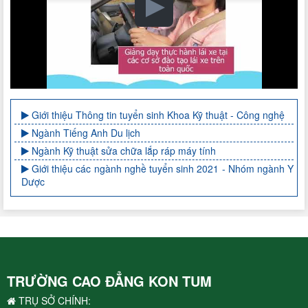
Giới thiệu Thông tin tuyển sinh Khoa Kỹ thuật - Công nghệ
Ngành Tiếng Anh Du lịch
Ngành Kỹ thuật sửa chữa lắp ráp máy tính
Giới thiệu các ngành nghề tuyển sinh 2021 - Nhóm ngành Y
Dược
TRƯỜNG CAO ĐẲNG KON TUM
TRỤ SỞ CHÍNH: