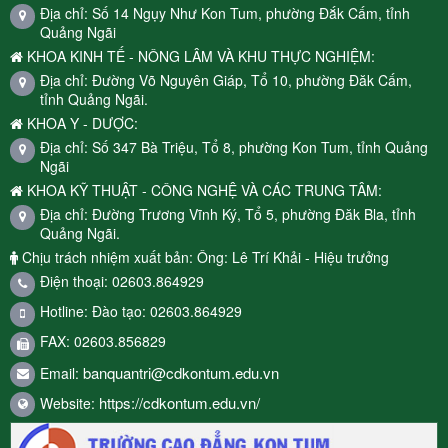
Địa chỉ: Số 14 Ngụy Như Kon Tum, phường Đắk Cấm, tỉnh
Quảng Ngãi
KHOA KINH TẾ - NÔNG LÂM VÀ KHU THỰC NGHIỆM:
Địa chỉ: Đường Võ Nguyên Giáp, Tổ 10, phường Đăk Cấm,
tỉnh Quảng Ngãi.
KHOA Y - DƯỢC:
Địa chỉ: Số 347 Bà Triệu, Tổ 8, phường Kon Tum, tỉnh Quảng
Ngãi
KHOA KỸ THUẬT - CÔNG NGHỆ VÀ CÁC TRUNG TÂM:
Địa chỉ: Đường Trương Vĩnh Ký, Tổ 5, phường Đăk Bla, tỉnh
Quảng Ngãi.
Chịu trách nhiệm xuất bản: Ông: Lê Trí Khải - Hiệu trưởng
Điện thoại: 02603.864929
Hotline: Đào tạo: 02603.864929
FAX: 02603.856829
banquantri@cdkontum.edu.vn
Email:
https://cdkontum.edu.vn/
Website: