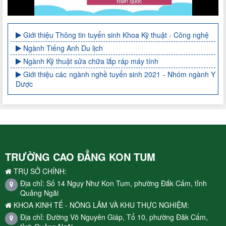
Giới thiệu Thông tin tuyển sinh Khoa Kỹ thuật - Công nghệ
Ngành Tiếng Anh Du lịch
Ngành Kỹ thuật sửa chữa lắp ráp máy tính
Giới thiệu các ngành nghề tuyển sinh 2021 - Nhóm ngành Y
Dược
TRƯỜNG CAO ĐẲNG KON TUM
TRỤ SỞ CHÍNH:
Địa chỉ: Số 14 Ngụy Như Kon Tum, phường Đắk Cấm, tỉnh
Quảng Ngãi
KHOA KINH TẾ - NÔNG LÂM VÀ KHU THỰC NGHIỆM:
Địa chỉ: Đường Võ Nguyên Giáp, Tổ 10, phường Đăk Cấm,