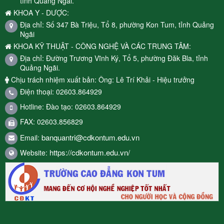
tỉnh Quảng Ngãi.
KHOA Y - DƯỢC:
Địa chỉ: Số 347 Bà Triệu, Tổ 8, phường Kon Tum, tỉnh Quảng
Ngãi
KHOA KỸ THUẬT - CÔNG NGHỆ VÀ CÁC TRUNG TÂM:
Địa chỉ: Đường Trương Vĩnh Ký, Tổ 5, phường Đăk Bla, tỉnh
Quảng Ngãi.
Chịu trách nhiệm xuất bản: Ông: Lê Trí Khải - Hiệu trưởng
Điện thoại: 02603.864929
Hotline: Đào tạo: 02603.864929
FAX: 02603.856829
banquantri@cdkontum.edu.vn
Email:
https://cdkontum.edu.vn/
Website: