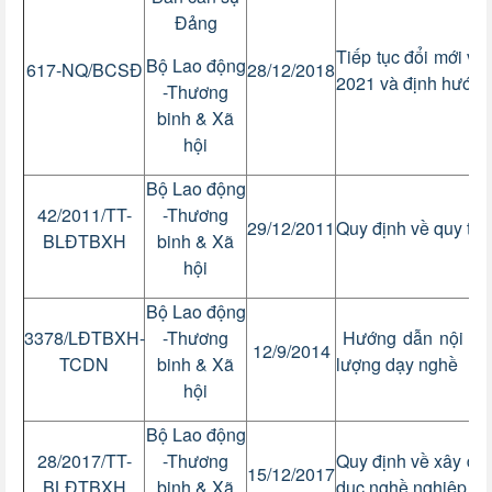
Đảng
Tiếp tục đổi mới v
Bộ Lao động
617-NQ/BCSĐ
28/12/2018
2021 và định hướn
-Thương
binh & Xã
hội
Bộ Lao động
42/2011/TT-
-Thương
29/12/2011
Quy định về quy trì
BLĐTBXH
binh & Xã
hội
Bộ Lao động
3378/LĐTBXH-
-Thương
Hướng dẫn nội dun
12/9/2014
TCDN
binh & Xã
lượng dạy nghề
hội
Bộ Lao động
28/2017/TT-
-Thương
Quy định về xây dựn
15/12/2017
BLĐTBXH
binh & Xã
dục nghề nghiệp