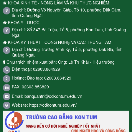
KHOA KINH TẾ - NÔNG LÂM VÀ KHU THỰC NGHIỆM:
Địa chỉ: Đường Võ Nguyên Giáp, Tổ 10, phường Đăk Cấm,
tỉnh Quảng Ngãi.
KHOA Y - DƯỢC:
Địa chỉ: Số 347 Bà Triệu, Tổ 8, phường Kon Tum, tỉnh Quảng
Ngãi
KHOA KỸ THUẬT - CÔNG NGHỆ VÀ CÁC TRUNG TÂM:
Địa chỉ: Đường Trương Vĩnh Ký, Tổ 5, phường Đăk Bla, tỉnh
Quảng Ngãi.
Chịu trách nhiệm xuất bản: Ông: Lê Trí Khải - Hiệu trưởng
Điện thoại: 02603.864929
Hotline: Đào tạo: 02603.864929
FAX: 02603.856829
banquantri@cdkontum.edu.vn
Email:
https://cdkontum.edu.vn/
Website: