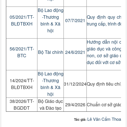
Bộ Lao động
05/2021/TT-
-Thương
Quy định quy chế t
07/7/2021
BLĐTBXH
binh & Xã
trung cấp, trình độ 
hội
Hướng dẫn nội dung
56/2021/TT-
giáo dục và công n
Bộ Tài chính
24/6/2021
BTC
non, cơ sở giáo dụ
dục đối với cơ sở g
Bộ Lao động
14/2024/TT-
-Thương
31/12/2024
Quy định tiêu chí, 
BLĐTBXH
binh & Xã
hội
38/2026/TT-
Bộ Giáo dục
29/4/2026
Chuẩn cơ sở giáo d
BGDĐT
và Đào tạo
Lê Văn Cẩm Thoa
Tác giả: