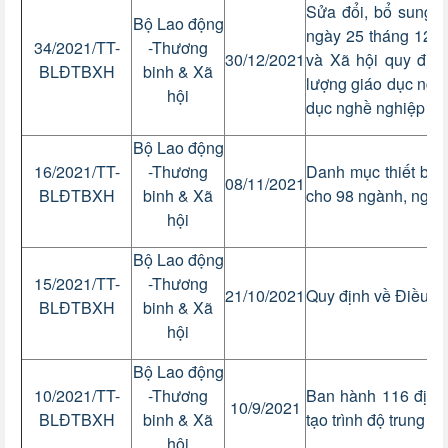
Sửa đổi, bổ sung 
Bộ Lao động
ngày 25 tháng 12 
34/2021/TT-
-Thương
30/12/2021
và Xã hội quy định
BLĐTBXH
binh & Xã
lượng giáo dục nghề
hội
dục nghề nghiệp
Bộ Lao động
16/2021/TT-
-Thương
Danh mục thiết bị đà
08/11/2021
BLĐTBXH
binh & Xã
cho 98 ngành, nghề
hội
Bộ Lao động
15/2021/TT-
-Thương
21/10/2021
Quy định về Điều lệ
BLĐTBXH
binh & Xã
hội
Bộ Lao động
10/2021/TT-
-Thương
Ban hành 116 định 
10/9/2021
BLĐTBXH
binh & Xã
tạo trình độ trung c
hội