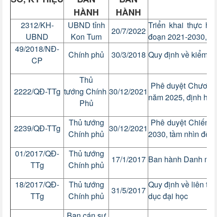
HÀNH
HÀNH
2312/KH-
UBND tỉnh
Triển khai thực hi
20/7/2022
UBND
Kon Tum
đoạn 2021-2030, tầ
49/2018/NĐ-
Chính phủ
30/3/2018
Quy định về kiểm đị
CP
Thủ
Phê duyệt Chương t
2222/QĐ-TTg
tướng Chính
30/12/2021
năm 2025, định hư
Phủ
Thủ tướng
Phê duyệt Chiến lư
2239/QĐ-TTg
30/12/2021
Chính phủ
2030, tầm nhìn đến
01/2017/QĐ-
Thủ tướng
17/1/2017
Ban hành Danh mục 
TTg
Chính phủ
18/2017/QĐ-
Thủ tướng
Quy định về liên thô
31/5/2017
TTg
Chính phủ
dục đại học
Ban cán sự