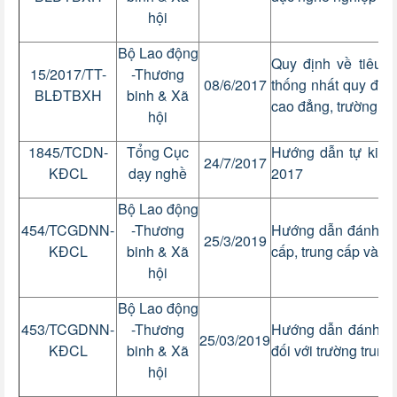
hội
Bộ Lao động
Quy định về tiêu 
15/2017/TT-
-Thương
08/6/2017
thống nhất quy định
BLĐTBXH
binh & Xã
cao đẳng, trường tr
hội
1845/TCDN-
Tổng Cục
Hướng dẫn tự kiểm
24/7/2017
KĐCL
dạy nghề
2017
Bộ Lao động
454/TCGDNN-
-Thương
Hướng dẫn đánh giá
25/3/2019
KĐCL
binh & Xã
cấp, trung cấp và c
hội
Bộ Lao động
453/TCGDNN-
-Thương
Hướng dẫn đánh giá
25/03/2019
KĐCL
binh & Xã
đối với trường trung
hội