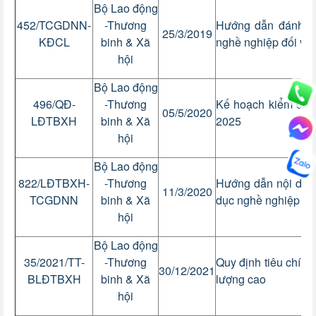
Bộ Lao động
452/TCGDNN-
-Thương
Hướng dẫn đánh gi
25/3/2019
KĐCL
binh & Xã
nghề nghiệp đối với
hội
Bộ Lao động
496/QĐ-
-Thương
Kế hoạch kiểm định
05/5/2020
LĐTBXH
binh & Xã
2025
hội
Bộ Lao động
822/LĐTBXH-
-Thương
Hướng dẫn nội dung
11/3/2020
TCGDNN
binh & Xã
dục nghề nghiệp đối
hội
Bộ Lao động
35/2021/TT-
-Thương
Quy định tiêu chí v
30/12/2021
BLĐTBXH
binh & Xã
lượng cao
hội